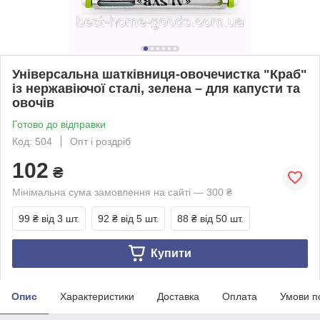
Універсальна шатківниця-овочечистка "Краб"
із нержавіючої сталі, зелена – для капусти та
овочів
Готово до відправки
Код: 504
Опт і роздріб
102
₴
Мінімальна сума замовлення на сайті — 300 ₴
99 ₴
від 3 шт.
92 ₴
від 5 шт.
88 ₴
від 50 шт.
Купити
Опис
Характеристики
Доставка
Оплата
Умови п