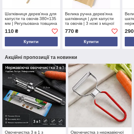
Шатківниця дерев’яна для
Велика ручна дерев’яна
Вели
капусти та овочів 380×135
шатківниця | для капусти
шатк
мм | Регульована товщина
та овочів | 3 ножі з міцної
нер
нарізки, знімний ніж
сталі | бук | 61×22×4 см
46,5
110
770
290
₴
₴
овоч
овоч
Купити
Купити
інст
Акційні пропозиції та новинки
Овочечистка 3 в 1 з
Овочечистка з нержавіючої