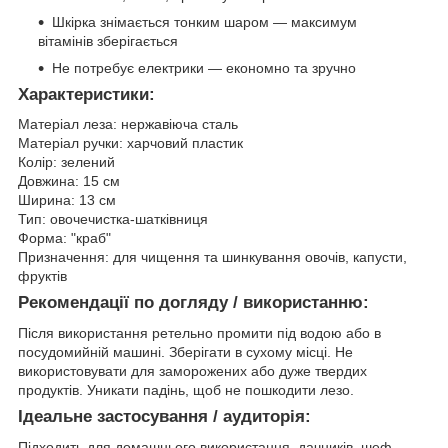
Шкірка знімається тонким шаром — максимум
вітамінів зберігається
Не потребує електрики — економно та зручно
Характеристики:
Матеріал леза: нержавіюча сталь
Матеріал ручки: харчовий пластик
Колір: зелений
Довжина: 15 см
Ширина: 13 см
Тип: овочечистка-шатківниця
Форма: "краб"
Призначення: для чищення та шинкування овочів, капусти,
фруктів
Рекомендації по догляду / використанню:
Після використання ретельно промити під водою або в
посудомийній машині. Зберігати в сухому місці. Не
використовувати для заморожених або дуже твердих
продуктів. Уникати падінь, щоб не пошкодити лезо.
Ідеальне застосування / аудиторія:
Підходить для домашнього використання, дачників, шеф-