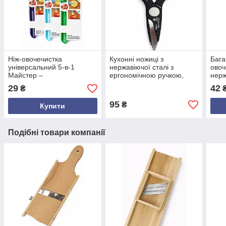
Ніж-овочечистка
Кухонні ножиці з
Бага
універсальний 5-в-1
нержавіючої сталі з
овоч
Майстер –
ергономічною ручкою,
нерж
багатофункціональний
різні кольори, довжина 21
для 
29
42
₴
кухонний інструмент для
см
фрук
овочів і фруктів
морк
95
₴
Купити
Подібні товари компанії