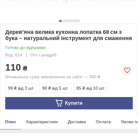
Дерев’яна велика кухонна лопатка 68 см з
бука – натуральний інструмент для смаження
Готово до відправки
Код: 614
Опт і роздріб
110
₴
Мінімальна сума замовлення на сайті — 300 ₴
99 ₴
від 3 шт.
90 ₴
від 5 шт.
85 ₴
від 10 шт.
Купити
Опис
Характеристики
Доставка
Оплата
Умови п