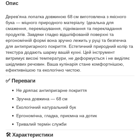
Опис
Дерев’яна лопатка довжиною 68 см виготовлена з якісного
бука — міцного природного матеріалу. Ідеальна для
смаження, перемішування, піднімання та перекладання
продуктів. Завдяки гладко відшліфованій поверхні та
ергономічній формі вона зручно лежить у руці та безпечна
для антипригарного покриття. Естетичний природний колір та
текстура додають шарму вашій кухні. Цей інструмент
витримує високі температури, не деформується і не виділяє
шкідливих речовин. Ваша кулінарія стане комфортнішою,
ефективнішою та екологічно чистою.
✅ Переваги
Не дряпає антипригарне покриття
Зручна довжина — 68 см
Екологічний натуральний бук
Ергономічна, гладка, приємна на дотик
Тривалий термін служби
🛠 Характеристики