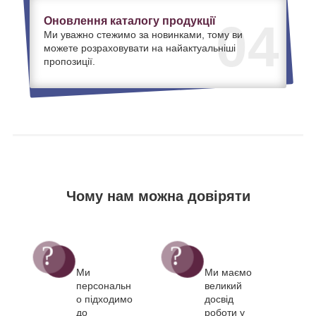
Оновлення каталогу продукції
04
Ми уважно стежимо за новинками, тому ви
можете розраховувати на найактуальніші
пропозиції.
Чому нам можна довіряти
Ми
Ми маємо
персональн
великий
о підходимо
досвід
до
роботи у