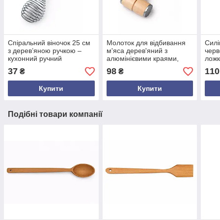
Спіральний віночок 25 см
Молоток для відбивання
Силі
з дерев’яною ручкою –
м'яса дерев'яний з
черв
кухонний ручний
алюмінієвими краями,
ложк
інструмент для збивання
30,5 см — міцний
анти
37
98
110
₴
₴
яєць, тіста та соусів
кухонний інструмент із
буку
Купити
Купити
Подібні товари компанії