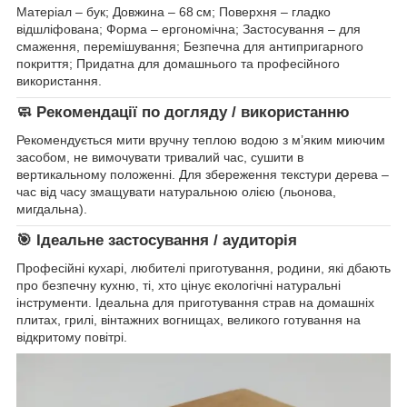
Матеріал – бук; Довжина – 68 см; Поверхня – гладко
відшліфована; Форма – ергономічна; Застосування – для
смаження, перемішування; Безпечна для антипригарного
покриття; Придатна для домашнього та професійного
використання.
🧼 Рекомендації по догляду / використанню
Рекомендується мити вручну теплою водою з м’яким миючим
засобом, не вимочувати тривалий час, сушити в
вертикальному положенні. Для збереження текстури дерева –
час від часу змащувати натуральною олією (льонова,
мигдальна).
🎯 Ідеальне застосування / аудиторія
Професійні кухарі, любителі приготування, родини, які дбають
про безпечну кухню, ті, хто цінує екологічні натуральні
інструменти. Ідеальна для приготування страв на домашніх
плитах, грилі, вінтажних вогнищах, великого готування на
відкритому повітрі.