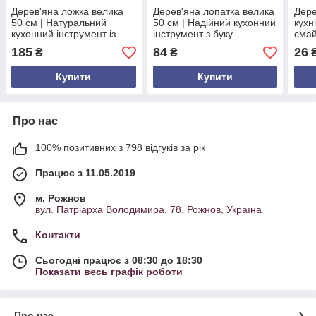
Дерев'яна ложка велика
Дерев'яна лопатка велика
Дере
50 см | Натуральний
50 см | Надійний кухонний
кухн
кухонний інструмент із
інструмент з буку
смай
бука
нату
185
84
26
₴
₴
аксе
Купити
Купити
Про нас
100% позитивних з 798 відгуків за рік
Працює з 11.05.2019
м. Рожнов
вул. Патріарха Володимира, 78, Рожнов, Україна
Контакти
Сьогодні працює з 08:30 до 18:30
Показати весь графік роботи
Про нас