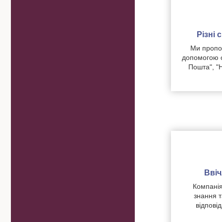
Різні
Ми пропон
допомогою о
Пошта", "
Вві
Компанія
знання т
відпові