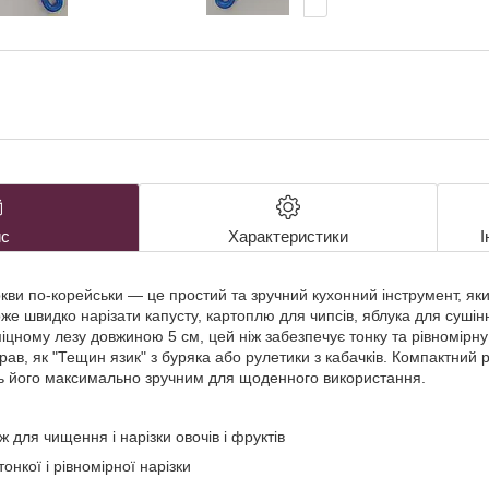
с
Характеристики
І
кви по-корейськи — це простий та зручний кухонний інструмент, яки
же швидко нарізати капусту, картоплю для чипсів, яблука для сушінн
іцному лезу довжиною 5 см, цей ніж забезпечує тонку та рівномірну 
рав, як "Тещин язик" з буряка або рулетики з кабачків. Компактний 
ь його максимально зручним для щоденного використання.
ж для чищення і нарізки овочів і фруктів
онкої і рівномірної нарізки