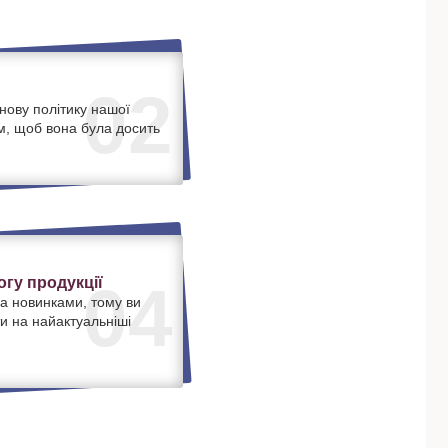
02
нову політику нашої
м, щоб вона була досить
.
гу продукції
04
а новинками, тому ви
и на найактуальніші