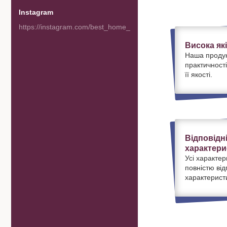
Instagram
https://instagram.com/best_home_goods
Висока як
Наша продук
практичності
її якості.
Відповідн
характери
Усі характер
повністю ві
характерист