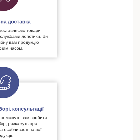
на доставка
доставляємо товари
 службами логістики. Ви
ібну вам продукцію
чим часом.
орі, консультації
поможуть вам зробити
бір, розкажуть про
та особливості нашої
дукції.