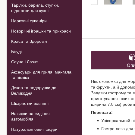
Тарілки, барила, ступки,
підставки для кухні
Церковні сувеніри
Новорічні іграшки та прикраси
Краса та Здоров'я
Бігуді
Сауна і Лазня
Опи
Аксесуари для гриля, мангала
та пікніка
Ніж-економка для мор
та фрукти, а й допомо
Декор та подарунки до
Завдяки гострому та м
Великодня
приготування таких ст
Шкарпетки вовняні
ширина 7.8 см) робит
Переваги:
Накидки на сидіння
автомобіля
Універсальний ні
Гостре лезо для т
Натуральні овечі шкури