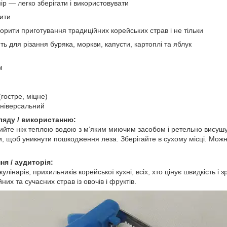
р — легко зберігати і використовувати
мити
рити приготування традиційних корейських страв і не тільки
ть для різання буряка, моркви, капусти, картоплі та яблук
м
(гостре, міцне)
універсальний
ляду / використанню:
ийте ніж теплою водою з м’яким миючим засобом і ретельно висушу
и, щоб уникнути пошкодження леза. Зберігайте в сухому місці. Можн
.
ня / аудиторія:
лінарів, прихильників корейської кухні, всіх, хто цінує швидкість і з
их та сучасних страв із овочів і фруктів.