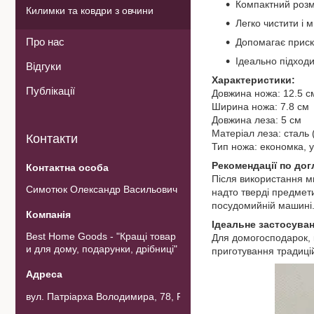
Компактний розмі
Килимки та ковдри з овчини
Легко чистити і 
Про нас
Допомагає приско
Ідеально підходи
Відгуки
Характеристики:
Публікації
Довжина ножа: 12.5 с
Ширина ножа: 7.8 см
Довжина леза: 5 см
Матеріал леза: сталь 
Контакти
Тип ножа: економка, 
Рекомендації по дог
Після використання м
Симотюк Олександр Васильович
надто тверді предмет
посудомийній машині
Ідеальне застосуван
Best Home Goods - "Кращі товар
Для домогосподарок, ку
и для дому, подарунки, дрібниці"
приготування традиційн
вул. Патріарха Володимира, 78, Рожнов, Україна