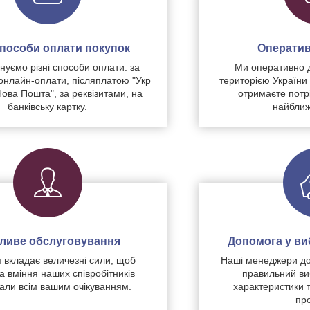
 способи оплати покупок
Оператив
уємо різні способи оплати: за
Ми оперативно 
нлайн-оплати, післяплатою "Укр
територією України
Нова Пошта", за реквізитами, на
отримаєте потр
банківську картку.
найближ
чливе обслуговування
Допомога у виб
 вкладає величезні сили, щоб
Наші менеджери до
а вміння наших співробітників
правильний ви
дали всім вашим очікуванням.
характеристики 
про