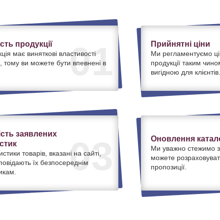
ість продукції
Прийнятні ціни
01
ція має виняткові властивості
Ми регламентуємо ці
, тому ви можете бути впевнені в
продукції таким чино
вигідною для клієнтів
ість заявлених
Оновлення катало
03
стик
Ми уважно стежимо з
истики товарів, вказані на сайті,
можете розраховуват
дповідають їх безпосереднім
пропозиції.
икам.