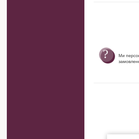
Ми персо
замовленн