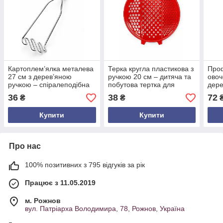
Картоплем’ялка металева
Терка кругла пластикова з
Проф
27 см з дерев’яною
ручкою 20 см – дитяча та
овоч
ручкою – спіралеподібна
побутова тертка для
дере
товкачка для пюре з
овочів, фруктів, пюре,
овоч
36
38
72
₴
₴
поздовжніми витками
дерунів, часнику
Купити
Купити
Про нас
100% позитивних з 795 відгуків за рік
Працює з 11.05.2019
м. Рожнов
вул. Патріарха Володимира, 78, Рожнов, Україна