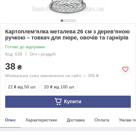
Картоплем’ялка металева 26 см з дерев’яною
ручкою – товкач для пюре, овочів та гарнірів
Готово до відправки
Код: 638
Опт і роздріб
38
₴
Мінімальна сума замовлення на сайті — 300 ₴
22 ₴
від 50 шт.
20 ₴
від 100 шт.
Купити
Опис
Характеристики
Доставка
Оплата
Умови п