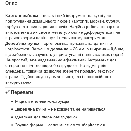
Опис
Картоплем’ялка
– незамінний інструмент на кухні для
приготування домашнього пюре з картоплі, моркви, буряку,
гарбуза та інших варених овочів. Надійна робоча поверхня
виготовлена з
якісного металу
, який не деформується і не
втрачає форми навіть при інтенсивному використанні.
Дерев’яна ручка
– ергономічна, приємна на дотик і не
нагрівається. Загальна
довжина – 26 см
, а
ширина – 9,5 см
,
що забезпечує зручність у приготуванні навіть великих порцій.
Це простий, але надзвичайно ефективний інструмент для
створення ніжного пюре без грудочок. На відміну від
блендера, товкачка дозволяє зберегти приємну текстуру
страви. Підійде як для домашнього, так і професійного
використання.
✅
Переваги
Міцна металева конструкція
Дерев’яна ручка – не ковзає та не нагрівається
Ідеальна для пюре без грудочок
Зручна форма – легко миється та зберігається