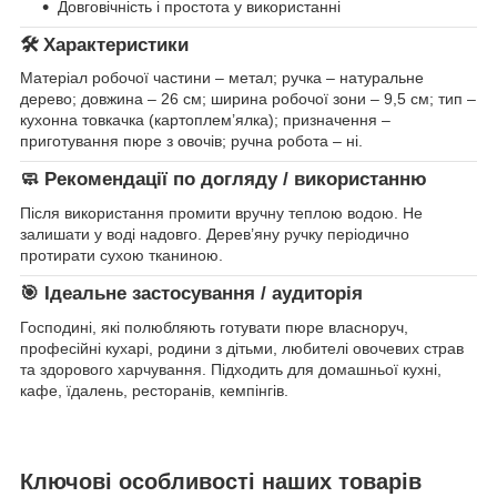
Довговічність і простота у використанні
🛠
Характеристики
Матеріал робочої частини – метал; ручка – натуральне
дерево; довжина – 26 см; ширина робочої зони – 9,5 см; тип –
кухонна товкачка (картоплем’ялка); призначення –
приготування пюре з овочів; ручна робота – ні.
🧼
Рекомендації по догляду / використанню
Після використання промити вручну теплою водою. Не
залишати у воді надовго. Дерев’яну ручку періодично
протирати сухою тканиною.
🎯
Ідеальне застосування / аудиторія
Господині, які полюбляють готувати пюре власноруч,
професійні кухарі, родини з дітьми, любителі овочевих страв
та здорового харчування. Підходить для домашньої кухні,
кафе, їдалень, ресторанів, кемпінгів.
Ключові особливості наших товарів