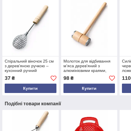
Спіральний віночок 25 см
Молоток для відбивання
Силі
з дерев’яною ручкою –
м'яса дерев'яний з
черв
кухонний ручний
алюмінієвими краями,
ложк
інструмент для збивання
30,5 см — міцний
анти
37
98
110
₴
₴
яєць, тіста та соусів
кухонний інструмент із
буку
Купити
Купити
Подібні товари компанії