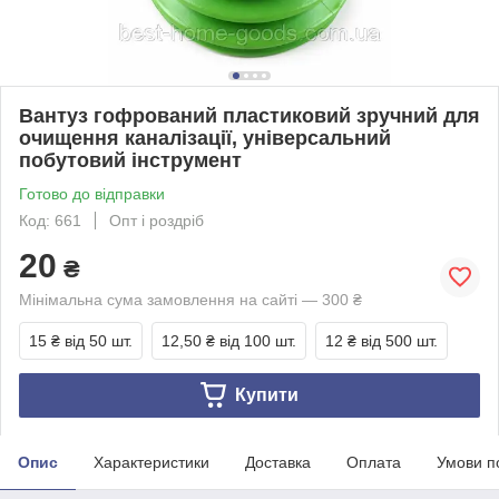
Вантуз гофрований пластиковий зручний для
очищення каналізації, універсальний
побутовий інструмент
Готово до відправки
Код: 661
Опт і роздріб
20
₴
Мінімальна сума замовлення на сайті — 300 ₴
15 ₴
від 50 шт.
12,50 ₴
від 100 шт.
12 ₴
від 500 шт.
Купити
Опис
Характеристики
Доставка
Оплата
Умови п