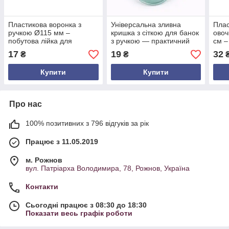
Пластикова воронка з
Універсальна зливна
Плас
ручкою Ø115 мм –
кришка з сіткою для банок
овоч
побутова лійка для
з ручкою — практичний
см –
переливання рідин,
аксесуар для зливу рідини
вели
17
19
32
₴
₴
універсальна кухонна та
та компоту
буря
господарська воронка
Купити
Купити
Про нас
100% позитивних з 796 відгуків за рік
Працює з 11.05.2019
м. Рожнов
вул. Патріарха Володимира, 78, Рожнов, Україна
Контакти
Сьогодні працює з 08:30 до 18:30
Показати весь графік роботи