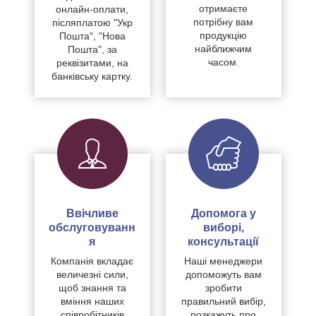
отримаєте
онлайн-оплати,
потрібну вам
післяплатою "Укр
продукцію
Пошта", "Нова
найближчим
Пошта", за
часом.
реквізитами, на
банківську картку.
Ввічливе
Допомога у
обслуговуванн
виборі,
я
консультації
Компанія вкладає
Наші менеджери
величезні сили,
допоможуть вам
щоб знання та
зробити
вміння наших
правильний вибір,
співробітників
розкажуть про