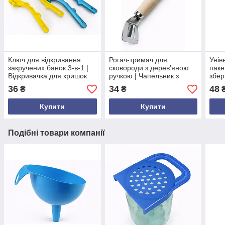
Ключ для відкривання
Рогач-тримач для
Унів
закручених банок 3-в-1 |
сковороди з дерев’яною
паке
Відкривачка для кришок
ручкою | Чапельник з
збер
різних діаметрів |
металу 18,5 см | Знімна
кави
36
34
48
₴
₴
₴
Універсальний кухонний
ручка для гарячих
бага
інструмент з ПП пла
сковорідок та сотейників
заж
Купити
Купити
Подібні товари компанії