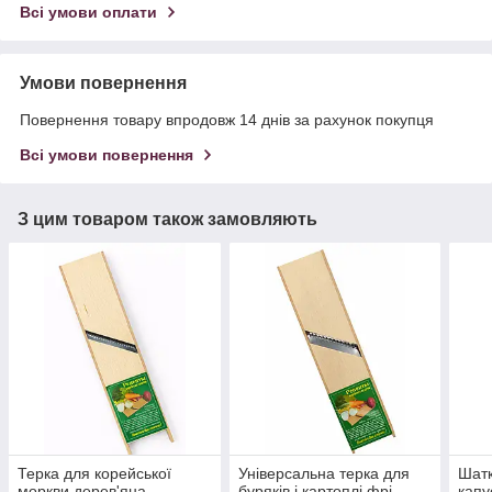
Всі умови оплати
Умови повернення
Повернення товару впродовж 14 днів за рахунок покупця
Всі умови повернення
З цим товаром також замовляють
Терка для корейської
Універсальна терка для
Шатк
моркви дерев'яна
буряків і картоплі фрі
капу