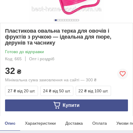
Пластикова овальна терка для овочів і
фруктів з ручкою — ідеальна для пюре,
дерунів та часнику
Готово до відправки
Код: 665
Опт і роздріб
32
₴
Мінімальна сума замовлення на сайті — 300 ₴
27 ₴
від 20 шт.
24 ₴
від 50 шт.
22 ₴
від 100 шт.
Купити
Опис
Характеристики
Доставка
Оплата
Умови п