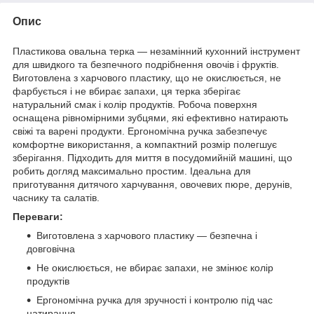
Опис
Пластикова овальна терка — незамінний кухонний інструмент
для швидкого та безпечного подрібнення овочів і фруктів.
Виготовлена з харчового пластику, що не окислюється, не
фарбується і не вбирає запахи, ця терка зберігає
натуральний смак і колір продуктів. Робоча поверхня
оснащена рівномірними зубцями, які ефективно натирають
свіжі та варені продукти. Ергономічна ручка забезпечує
комфортне використання, а компактний розмір полегшує
зберігання. Підходить для миття в посудомийній машині, що
робить догляд максимально простим. Ідеальна для
приготування дитячого харчування, овочевих пюре, дерунів,
часнику та салатів.
Переваги:
Виготовлена з харчового пластику — безпечна і
довговічна
Не окислюється, не вбирає запахи, не змінює колір
продуктів
Ергономічна ручка для зручності і контролю під час
натирання