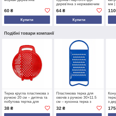
дерев’яна з нержавіючим
мм |
лезом – ручна кухонна
нарі
60
64
110
₴
₴
шатківниця українського
виробництва
Купити
Купити
Подібні товари компанії
Терка кругла пластикова з
Пластикова терка для
Кону
ручкою 20 см – дитяча та
овочів з ручкою 30×11.5
терк
побутова тертка для
см – кухонна терка з
з де
овочів, фруктів, пюре,
великими отворами для
нерж
38
32
175
₴
₴
дерунів, часнику
буряків, фруктів
унів
терк