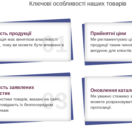
Ключові особливості наших товарів
ість продукції
Прийнятні ціни
01
ція має виняткові властивості
Ми регламентуємо ці
, тому ви можете бути впевнені в
продукції таким чино
вигідною для клієнтів
ість заявлених
Оновлення катало
03
стик
Ми уважно стежимо з
истики товарів, вказані на сайті,
можете розраховуват
дповідають їх безпосереднім
пропозиції.
икам.