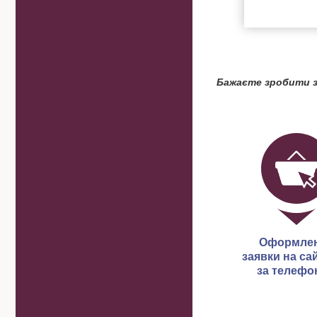
Бажаєте зробити з
Оформле
заявки на сай
за телефо