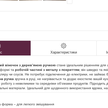
с
Характеристики
І
ий віночок з дерев’яною ручкою
стане ідеальним рішенням для щ
 формі та
робочій частині з металу з покриттям
, він швидко та як
, кляру чи соусів. Не потребує підключення до електрики, не займає 
на ручка
зручна в руці, не нагрівається та додає екостилю вашій кух
роботу з невеликими та середніми об’ємами продуктів. Підходить дл
альні матеріали. Ідеальний для щоденного використання вдома, на 
а форма – для легкого змішування