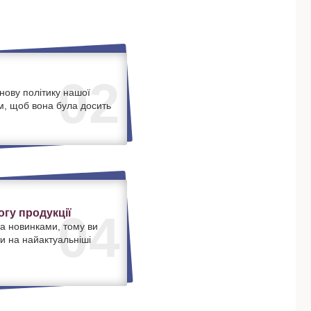
02
нову політику нашої
м, щоб вона була досить
.
гу продукції
04
а новинками, тому ви
и на найактуальніші