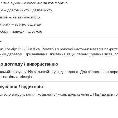
в’яна ручка – екологічно та комфортно
м – довговічність і безпечність
гкий – не займає місця
ктрики – зручно будь-де
серу – завжди під рукою
и
к; Розмір: 25 × 8 × 8 см; Матеріал робочої частини: метал з покритт
ним деревом; Призначення: збивання яєць, перемішування тіста, соу
по догляду / використанню
ромийте вручну. Не залишайте у воді надовго. Для збереження дер
 на кілька місяців.
сування / аудиторія
ого використання, компактної кухні, дачі, кемпінгу. Підійде для го