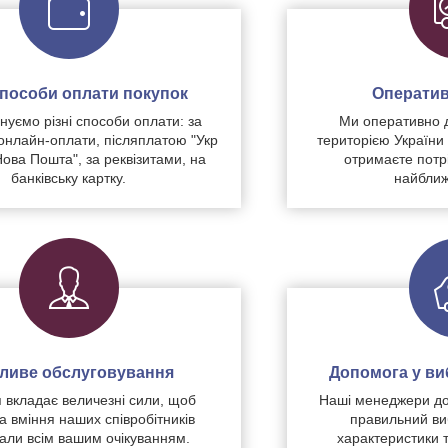
 способи оплати покупок
Оператив
уємо різні способи оплати: за
Ми оперативно 
нлайн-оплати, післяплатою "Укр
територією України
Нова Пошта", за реквізитами, на
отримаєте потр
банківську картку.
найближ
чливе обслуговування
Допомога у виб
 вкладає величезні сили, щоб
Наші менеджери до
а вміння наших співробітників
правильний ви
дали всім вашим очікуванням.
характеристики 