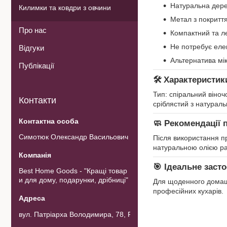
Натуральна дере
Килимки та ковдри з овчини
Метал з покриття
Про нас
Компактний та ле
Не потребує еле
Відгуки
Альтернатива мік
Публікації
🛠
Характеристик
Тип: спіральний віночо
Контакти
сріблястий з натураль
🧼
Рекомендації 
Симотюк Олександр Васильович
Після використання п
натуральною олією раз
🎯
Ідеальне засто
Best Home Goods - "Кращі товар
и для дому, подарунки, дрібниці"
Для щоденного домашнь
професійних кухарів.
вул. Патріарха Володимира, 78, Рожнов, Україна