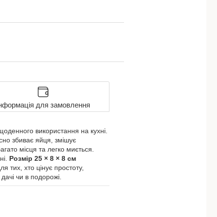
нформація для замовлення
оденного використання на кухні.
існо збиває яйця, змішує
багато місця та легко миється.
ні.
Розмір 25 × 8 × 8 см
я тих, хто цінує простоту,
дачі чи в подорожі.