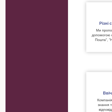
Різні
Ми пропон
допомогою о
Пошта", "
Вві
Компанія
знання т
відпові