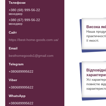
+380 (68) 999-56-22
менеджер
+380 (67) 999-56-22
менеджер
Висока як
Наша продук
практичності
https://best-home-goods.com.ua/
її якості.
besthomegoods1@gmail.com
Відповідн
+380689995622
характери
Усі характер
повністю ві
+380689995622
характерист
+380689995622