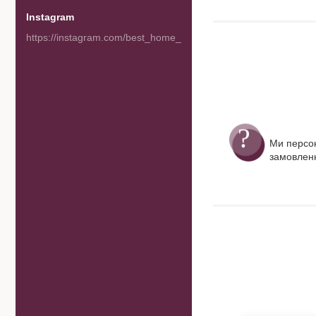
Instagram
https://instagram.com/best_home_goods
Ми персо
замовленн