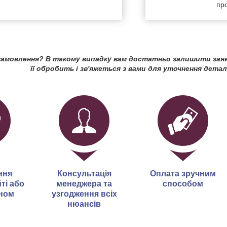
про
амовлення? В такому випадку вам достатньо залишити зая
її обробить і зв'яжеться з вами для уточнення детал
ння
Консультація
Оплата зручним
ті або
менеджера та
способом
ном
узгодження всіх
нюансів