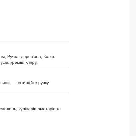
ям; Ручка: дерев’яна; Колір:
сів, кремів, кляру.
евини — натирайте ручку
сподинь, кулінарів-аматорів та