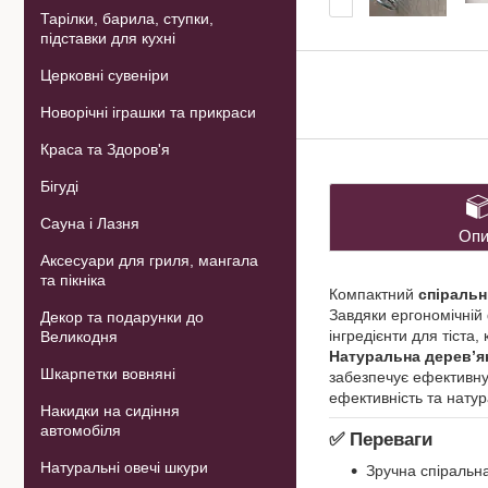
Тарілки, барила, ступки,
підставки для кухні
Церковні сувеніри
Новорічні іграшки та прикраси
Краса та Здоров'я
Бігуді
Сауна і Лазня
Опи
Аксесуари для гриля, мангала
та пікніка
Компактний
спіральн
Завдяки ергономічній
Декор та подарунки до
інгредієнти для тіста
Великодня
Натуральна дерев’я
Шкарпетки вовняні
забезпечує ефективну 
ефективність та натур
Накидки на сидіння
автомобіля
✅
Переваги
Натуральні овечі шкури
Зручна спіральн