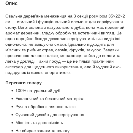
Опис
Овальна дерев’яна менажниця на 3 секції розміром 35×22×2
см — стильний і функціональний елемент для сервірування
столу. Виготовлена з натурального дуба, вона має приємний
аромат деревини, гладку обробку та естетичний вигляд. Це
одно порційне блюдо дозволяє сервірувати кілька видів їжі
одночасно, не змішуючи смаки. Ідеально підходить для
м’ясних та рибних страв, овочів, фруктів, закусок. Завдяки
просоченню лляною олією, менажниця стійка до вологи та
легка у догляді. Такий посуд — це не тільки практичний
аксесуар для щоденного використання, але й чудовий еко-
подарунок із живою енергетикою.
Переваги товару
100% натуральний дуб
Екологічний та безпечний матеріал
Ручна обробка з лляною олією
Сучасний дизайн для сервірування
Міцність та довговічність
Не вбирає запахи та вологу