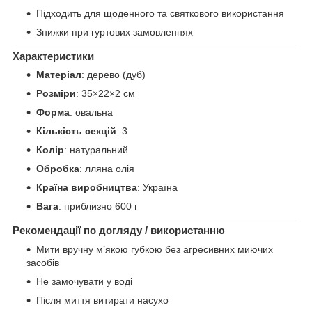
Підходить для щоденного та святкового використання
Знижки при гуртових замовленнях
Характеристики
Матеріал
: дерево (дуб)
Розміри
: 35×22×2 см
Форма
: овальна
Кількість секцій
: 3
Колір
: натуральний
Обробка
: лляна олія
Країна виробництва
: Україна
Вага
: приблизно 600 г
Рекомендації по догляду / використанню
Мити вручну м’якою губкою без агресивних миючих
засобів
Не замочувати у воді
Після миття витирати насухо