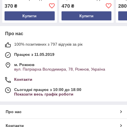
подачі з натурального
подвійною секцією для
нату
370
470
280
₴
₴
дерева, оброблена
подачі м’яса, шашлика,
робо
лляною олією та воском
фруктів та страв
Купити
Купити
Про нас
100% позитивних з 797 відгуків за рік
Працює з 11.05.2019
м. Рожнов
вул. Патріарха Володимира, 78, Рожнов, Україна
Контакти
Сьогодні працює з 10:00 до 18:00
Показати весь графік роботи
Про нас
Контакти