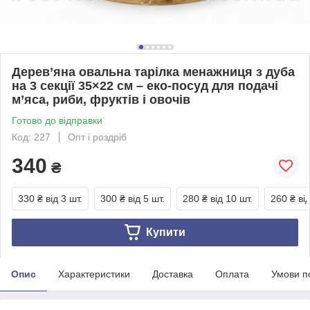
Дерев’яна овальна тарілка менажниця з дуба
на 3 секції 35×22 см – еко-посуд для подачі
м’яса, риби, фруктів і овочів
Готово до відправки
Код: 227
Опт і роздріб
340
₴
330 ₴
від 3 шт.
300 ₴
від 5 шт.
280 ₴
від 10 шт.
260 ₴
ві
Купити
Опис
Характеристики
Доставка
Оплата
Умови п