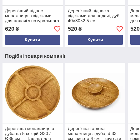
Дерев’яний піднос
Дерев’яний піднос з
Дере
менажниця з відсіками
відсіками для подачі, дуб
мена
для подачі з натурального
40×30×2.5 см —
для 
дуба 40×30×2.5 см —
сервірувальний піднос
см —
620
520
520
₴
₴
стильний сервірувальний
ручної роботи в еко стилі
серв
піднос ручної роботи
секц
Купити
Купити
Подібні товари компанії
Дерев’яна менажниця з
Дерев’яна тарілка
Дере
дуба на 5 секцій Ø30 /
менажниця з дуба, d 33
мена
Ø35 см — Тарілка для
см, висота 4 см – кругла з
секц