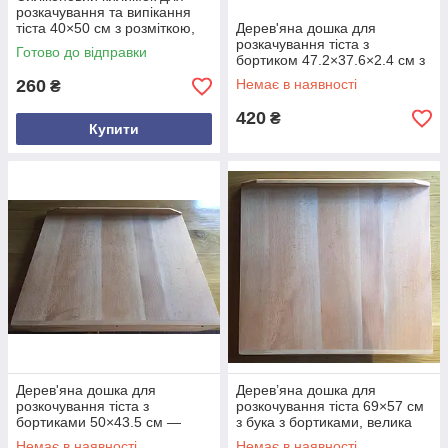
розкачування та випікання
тіста 40×50 см з розміткою,
Дерев'яна дошка для
антипригарний,
розкачування тіста з
Готово до відправки
термостійкий, харчовий
бортиком 47.2×37.6×2.4 см з
силікон
бука Польща – кухонна
260
Немає в наявності
₴
дошка для випічки, піци,
хліба, тіста
420
₴
Купити
Дерев'яна дошка для
Дерев’яна дошка для
розкочування тіста з
розкочування тіста 69×57 см
бортиками 50×43.5 см —
з бука з бортиками, велика
кухонна дошка з бука,
кухонна пекарська дошка,
Немає в наявності
Немає в наявності