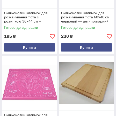
Силіконовий килимок для
Силіконовий килимок для
розкачування тіста з
розкачування тіста 60×40 см
розміткою 36×44 см –
червоний — антипригарний,
антипригарний,
з розміткою, харчовий
Готово до відправки
Готово до відправки
термостійкий, харчовий
силікон, для випічки та
силікон
заморо
195
230
₴
₴
Купити
Купити
Силіконовий килимок для