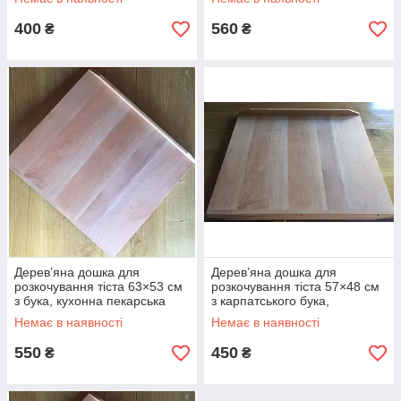
Україна
Україна
400
560
₴
₴
Дерев’яна дошка для
Дерев’яна дошка для
розкочування тіста 63×53 см
розкочування тіста 57×48 см
з бука, кухонна пекарська
з карпатського бука,
дошка з бортиками, Україна
пекарська дошка з
Немає в наявності
Немає в наявності
бортиками, Україна
550
450
₴
₴