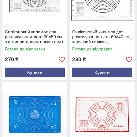
Силіконовий килимок для
Силіконовий килимок для
розкачування тіста 60×50 см
розкачування тіста 60×40 см,
з антипригарним покриттям і
харчовий силікон,
маркуванням для тіста
антипригарне покриття,
Готово до відправки
Готово до відправки
маркування для точного різу,
чорний
270
230
₴
₴
Купити
Купити