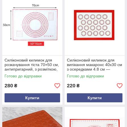
мінімальна відпустка у нас стартує від 1 одиниці
Силіконовий килимок для
Силіконовий килимок для
розкачування тіста 70×50 см,
випікання макаронс 40х30 см
антипригарний, з розміткою,
з осередками 4.8 см —
термостійкий, міцний,
кухонний аксесуар для
Готово до відправки
Готово до відправки
багаторазовий, для випіканн
ідеальної випічки макарунів
280
220
₴
₴
Купити
Купити