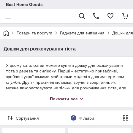
Best Home Goods
Товари та послуги
Гаджети для випікання
Дошки для
Дошки для розкочування тіста
У цьому каталозі ви можете купити дошку для розкочування
тіста з дерева та силікону. Перші – естетично привабливі,
зроблені українськими майстрами моделі з довгим терміном
служби. Другі - практичні килимки, зручні в зберіганні, які
можна використовувати не тільки для розкочування тіста, але
і як антипригарне покриття при випіканні.
Показати все
Усі товари виготовлені з якісних матеріалів. Виробляються в
Україні та служать набагато довше за китайські аналоги. Ми
надсилаємо товари з власного складу. Це гарантує швидку
Сортування
0
Фільтри
обробку замовлень та передачу товару транспортним
службам. Ми пропонуємо дошку для розкочування тіста
недорого: ціна така ж, як у оптовиків, але при цьому