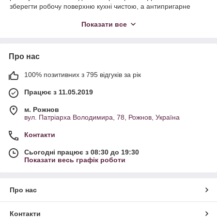
зберегти робочу поверхню кухні чистою, а антипригарне
покриття листа - цілим. Це незамінний
інструмент для
Показати все
кондитера
, кухарі та господині, який коштує кожної
витраченої копійки!
Про нас
100% позитивних з 795 відгуків за рік
Працює з 11.05.2019
м. Рожнов
вул. Патріарха Володимира, 78, Рожнов, Україна
Контакти
Сьогодні працює з 08:30 до 19:30
Показати весь графік роботи
Дерев'яні дошки для розкочування тіста
Про нас
Кухонні дощечки для роботи з тестом виготовляються з
дерева, бамбука, силікону та пластику. У нас представлені
Контакти
зокрема дерев'яні двосторонні моделі. Одні зроблені, як