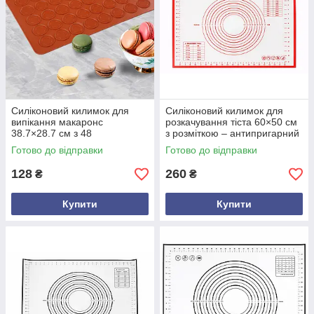
Силіконовий килимок для
Силіконовий килимок для
випікання макаронс
розкачування тіста 60×50 см
38.7×28.7 см з 48
з розміткою – антипригарний
осередками 3.8 см —коврик
харчовий силікон, червоний
Готово до відправки
Готово до відправки
для рівномірної випічки
тістечок
128
260
₴
₴
Купити
Купити