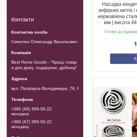
Насадка кондит
зефірних квітів і 
нержавіюча сталь 
Контакти
мм | висота 4
Готово до відпра
Симотюк Олександр Васильович
1
К
Best Home Goods - "Кращі товар
и для дому, подарунки, дрібниці"
вул. Патріарха Володимира, 78, Рожнов, Україна
+380 (68) 999-56-22
менеджер
+380 (67) 999-56-22
менеджер