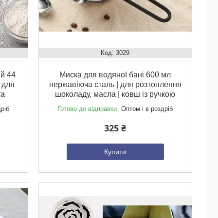
3029
й 44
Миска для водяної бані 600 мл
 для
нержавіюча сталь | для розтоплення
та
шоколаду, масла | ковш із ручкою
дріб
Готово до відправки
Оптом і в роздріб
325 ₴
Купити