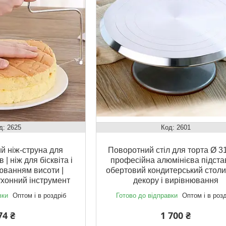
2625
2601
й ніж-струна для
Поворотний стіл для торта Ø 31
 | ніж для бісквіта і
професійна алюмінієва підстав
люванням висоти |
обертовий кондитерський столи
хонний інструмент
декору і вирівнювання
вки
Оптом і в роздріб
Готово до відправки
Оптом і в роз
74 ₴
1 700 ₴