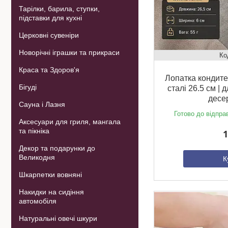
Тарілки, барила, ступки,
підставки для кухні
Церковні сувеніри
Новорічні іграшки та прикраси
Краса та Здоров'я
Лопатка кондите
Бігуді
сталі 26.5 см | д
десер
Сауна і Лазня
Готово до відпра
Аксесуари для гриля, мангала
та пікніка
1
Декор та подарунки до
Великодня
К
Шкарпетки вовняні
Накидки на сидіння
автомобіля
Натуральні овечі шкури