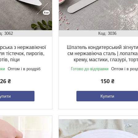
3062
3036
рська з нержавіючої
Шпатель кондитерський зігнути
ля тістечок, пирогів,
см нержавіюча сталь | лопатка
тів, піци
крему, мастики, глазурі, тор
вки
Оптом і в роздріб
Готово до відправки
Оптом і в роз
26 ₴
150 ₴
упити
Купити