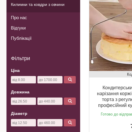
Килимки та ковдри з овчини
Про нас
Відгуки
Публікації
Фільтри
Ціна
Кондитерськи
Довжина
нарізання коржів
торта з регу
професійний ку
Діаметр
Готово до відпра