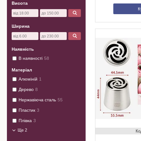
Висота
К
Ширина
Наявність
В наявності
58
Матеріал
Алюміній
1
Дерево
8
Нержавіюча сталь
55
Пластик
3
Плівка
3
Ще 2