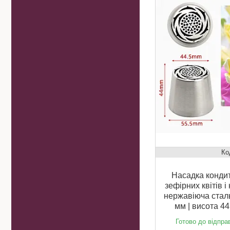
Насадка кондит
зефірних квітів і 
нержавіюча сталь 
мм | висота 4
Готово до відпра