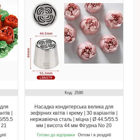
2590
 для
Насадка кондитерська велика для
нтів |
зефірних квітів і крему | 30 варіантів |
5/55.5
нержавіюча сталь | міцна | Ø 44.5/55.5
 21
мм | висота 44 мм Фігурна No 20
дріб
Готово до відправки
Оптом і в роздріб