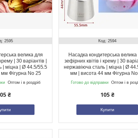
2595
2594
ерська велика для
Насадка кондитерська велика
крему | 30 варіантів |
зефірних квітів і крему | 30 варіа
| міцна | Ø 44.5/55.5
нержавіюча сталь | міцна | Ø 44.
4 мм Фігурна No 25
мм | висота 44 мм Фігурна No
вки
Оптом і в роздріб
Готово до відправки
Оптом і в роз
05 ₴
105 ₴
упити
Купити