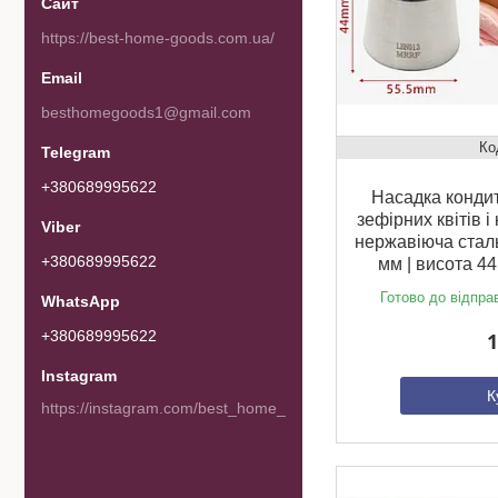
https://best-home-goods.com.ua/
besthomegoods1@gmail.com
+380689995622
Насадка кондит
зефірних квітів і 
нержавіюча сталь 
+380689995622
мм | висота 4
Готово до відпра
+380689995622
1
Instagram
К
https://instagram.com/best_home_goods