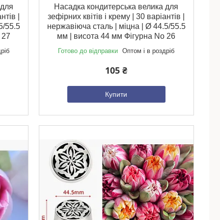
 для
Насадка кондитерська велика для
нтів |
зефірних квітів і крему | 30 варіантів |
5/55.5
нержавіюча сталь | міцна | Ø 44.5/55.5
 27
мм | висота 44 мм Фігурна No 26
дріб
Готово до відправки
Оптом і в роздріб
105 ₴
Купити