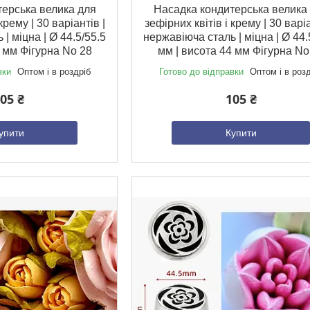
ерська велика для
Насадка кондитерська велика
крему | 30 варіантів |
зефірних квітів і крему | 30 варіа
| міцна | Ø 44.5/55.5
нержавіюча сталь | міцна | Ø 44.
4 мм Фігурна No 28
мм | висота 44 мм Фігурна No
вки
Оптом і в роздріб
Готово до відправки
Оптом і в роз
05 ₴
105 ₴
упити
Купити