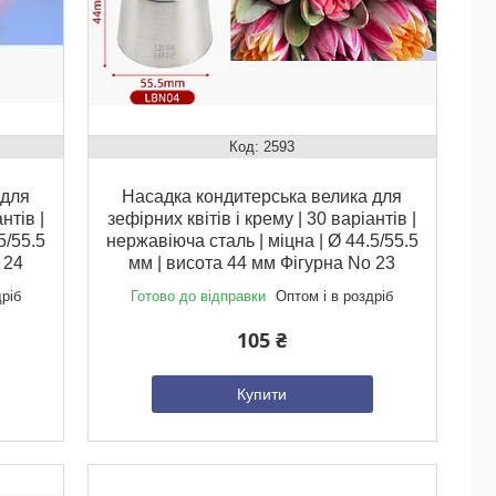
2593
 для
Насадка кондитерська велика для
нтів |
зефірних квітів і крему | 30 варіантів |
5/55.5
нержавіюча сталь | міцна | Ø 44.5/55.5
 24
мм | висота 44 мм Фігурна No 23
дріб
Готово до відправки
Оптом і в роздріб
105 ₴
Купити