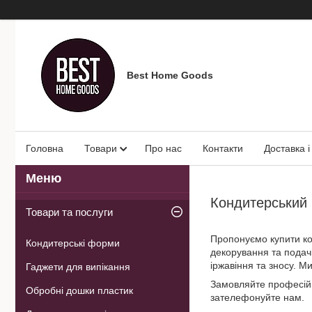
Best Home Goods
Головна
Товари
Про нас
Контакти
Доставка і
Кондитерський 
Товари та послуги
Пропонуємо купити кон
Кондитерські форми
декорування та подачі
іржавіння та зносу. М
Гаджети для випікання
Замовляйте професійн
Обробні дошки пластик
зателефонуйте нам.