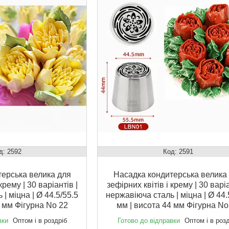
2592
2591
ерська велика для
Насадка кондитерська велика
крему | 30 варіантів |
зефірних квітів і крему | 30 варіа
| міцна | Ø 44.5/55.5
нержавіюча сталь | міцна | Ø 44.
4 мм Фігурна No 22
мм | висота 44 мм Фігурна No
вки
Оптом і в роздріб
Готово до відправки
Оптом і в роз