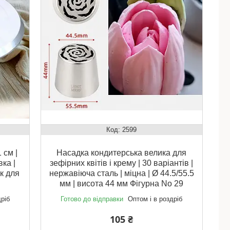
2599
 см |
Насадка кондитерська велика для
ка |
зефірних квітів і крему | 30 варіантів |
к для
нержавіюча сталь | міцна | Ø 44.5/55.5
мм | висота 44 мм Фігурна No 29
дріб
Готово до відправки
Оптом і в роздріб
105 ₴