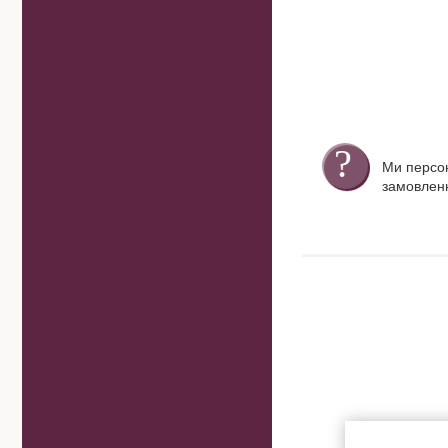
Ми персо
замовленн