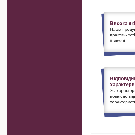
Висока як
Наша продук
практичності
її якості.
Відповідн
характери
Усі характер
повністю ві
характерист