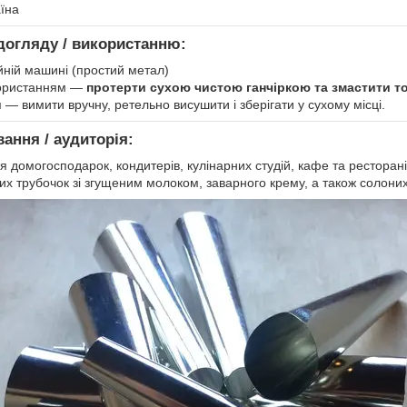
аїна
догляду / використанню:
йній машині (простий метал)
ористанням —
протерти сухою чистою ганчіркою та змастити т
 — вимити вручну, ретельно висушити і зберігати у сухому місці.
вання / аудиторія:
я домогосподарок, кондитерів, кулінарних студій, кафе та рестора
х трубочок зі згущеним молоком, заварного крему, а також солоних 