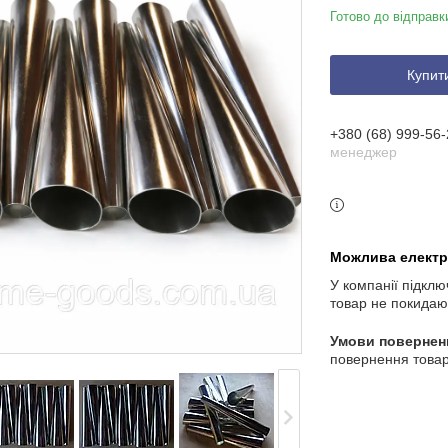
Готово до відправк
Купит
+380 (68) 999-56-
менеджер
У компанії підклю
товар не покидаю
повернення товар