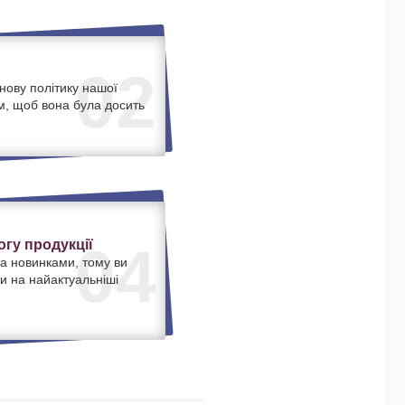
02
нову політику нашої
м, щоб вона була досить
.
гу продукції
04
а новинками, тому ви
и на найактуальніші