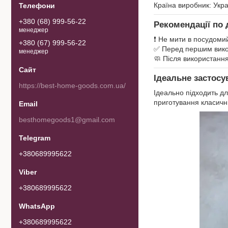
Країна виробник: Укр
+380 (68) 999-56-22
Рекомендації по 
менеджер
❗ Не мити в посудоми
+380 (67) 999-56-22
✅ Перед першим вик
менеджер
🧼 Після використання
Ідеальне застосу
https://best-home-goods.com.ua/
Ідеально підходить дл
приготування класични
besthomegoods1@gmail.com
+380689995622
+380689995622
+380689995622