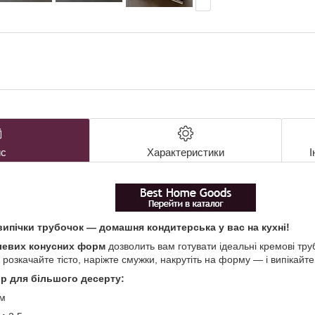
с
Характеристики
І
ипічки трубочок — домашня кондитерська у вас на кухні!
алевих конусних форм
дозволить вам готувати ідеальні кремові тру
 розкачайте тісто, наріжте смужки, накрутіть на форму — і випікайте
ір для більшого десерту:
см