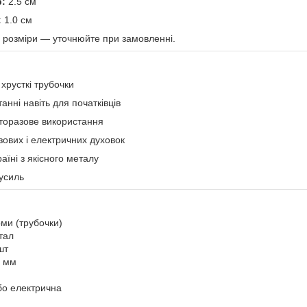
р:
2.5 см
:
1.0 см
і розміри — уточнюйте при замовленні.
 хрусткі трубочки
анні навіть для початківців
аторазове використання
зових і електричних духовок
аїні з якісного металу
зусиль
рми (трубочки)
тал
шт
0 мм
бо електрична