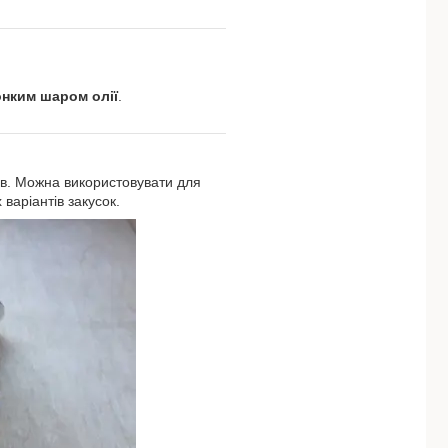
онким шаром олії
.
нів. Можна використовувати для
варіантів закусок.