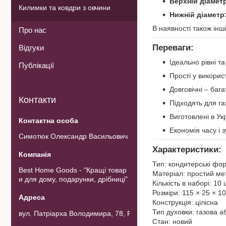
Верхній діамет
Килимки та ковдри з овчини
Нижній діаметр
В наявності також інш
Про нас
Переваги:
Відгуки
Ідеально рівні та
Публікації
Прості у використ
Довговічні – баг
Контакти
Підходять для га
Виготовлені в Укр
Економія часу і 
Симотюк Олександр Васильович
Характеристики:
Тип: кондитерські фо
Best Home Goods - "Кращі товар
Матеріал: простий ме
и для дому, подарунки, дрібниці"
Кількість в наборі: 10 
Розміри: 115 × 25 × 1
Конструкція: цілісна
Тип духовки: газова а
вул. Патріарха Володимира, 78, Рожнов, Україна
Стан: новий