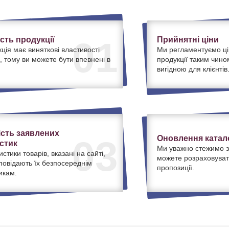
ість продукції
Прийнятні ціни
01
ція має виняткові властивості
Ми регламентуємо ці
, тому ви можете бути впевнені в
продукції таким чино
вигідною для клієнтів
ість заявлених
Оновлення катало
03
стик
Ми уважно стежимо з
истики товарів, вказані на сайті,
можете розраховуват
дповідають їх безпосереднім
пропозиції.
икам.