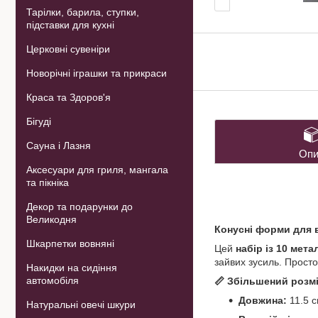
Тарілки, барила, ступки,
підставки для кухні
Церковні сувеніри
Новорічні іграшки та прикраси
Краса та Здоров'я
Бігуді
Сауна і Лазня
Опи
Аксесуари для гриля, мангала
та пікніка
Декор та подарунки до
Великодня
Конусні форми для в
Шкарпетки вовняні
Цей
набір із 10 мет
зайвих зусиль. Просто
Накидки на сидіння
автомобіля
📏 Збільшений розм
Довжина:
11.5 
Натуральні овечі шкури