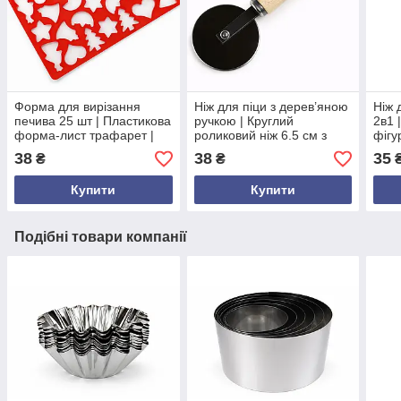
Форма для вирізання
Ніж для піци з дерев’яною
Ніж 
печива 25 шт | Пластикова
ручкою | Круглий
2в1 
форма-лист трафарет |
роликовий ніж 6.5 см з
фігу
Швидке приготування
нержавіючої сталі |
лезо
38
38
35
₴
₴
печива з малюнками |
Інструмент для нарізання
плас
Червона, 36×21,5 см
піци, Україна
Укра
Купити
Купити
Подібні товари компанії