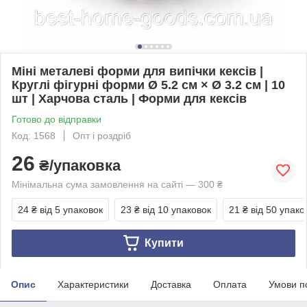
Міні металеві форми для випічки кексів |
Круглі фігурні форми Ø 5.2 см × Ø 3.2 см | 10
шт | Харчова сталь | Форми для кексів
Готово до відправки
Код: 1568
Опт і роздріб
26
₴/упаковка
Мінімальна сума замовлення на сайті — 300 ₴
24 ₴
від 5 упаковок
23 ₴
від 10 упаковок
21 ₴
від 50 упако
Купити
Опис
Характеристики
Доставка
Оплата
Умови п