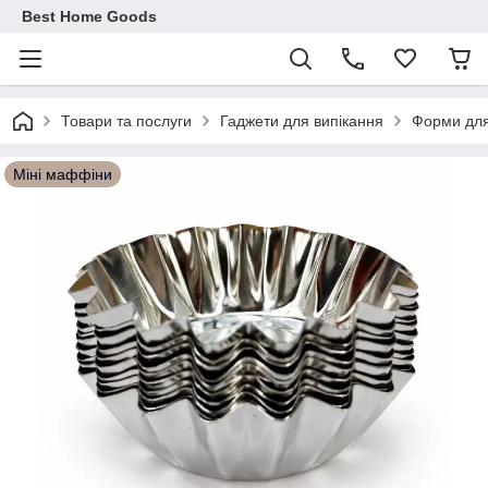
Best Home Goods
Товари та послуги
Гаджети для випікання
Форми для
Міні маффіни