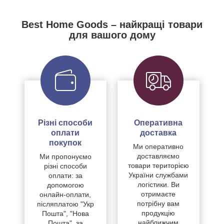
Best Home Goods – найкращі товари
для вашого дому
Різні способи
Оперативна
оплати
доставка
покупок
Ми оперативно
доставляємо
Ми пропонуємо
товари територією
різні способи
України службами
оплати: за
логістики. Ви
допомогою
отримаєте
онлайн-оплати,
потрібну вам
післяплатою "Укр
продукцію
Пошта", "Нова
найближчим
Пошта", за