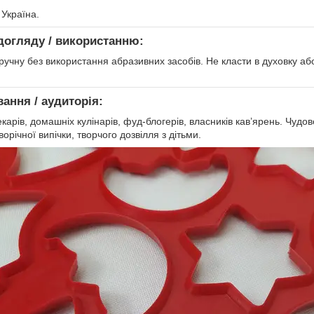
 Україна.
догляду / використанню:
чну без використання абразивних засобів. Не класти в духовку або
вання / аудиторія:
карів, домашніх кулінарів, фуд-блогерів, власників кав’ярень. Чудо
орічної випічки, творчого дозвілля з дітьми.