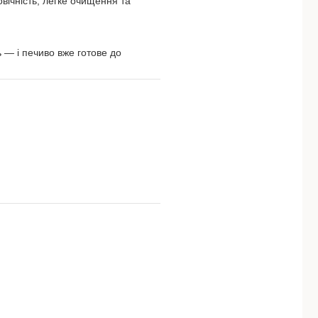
овічність, легке очищення та
ь — і печиво вже готове до