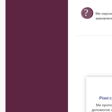
Ми персо
замовленн
Різні
Ми пропон
допомогою о