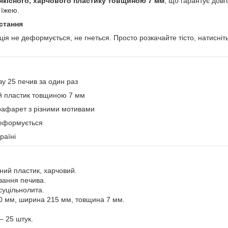
якісного, харчового пластику товщиною 7 мм
, що гарантує довг
 їжею.
стання
ція не деформується, не гнеться. Просто розкачайте тісто, натисніт
у 25 печив за один раз
й пластик товщиною 7 мм
рафарет з різними мотивами
деформується
раїні
ний пластик, харчовий.
зання печива.
 суцільнолита.
0 мм, ширина 215 мм, товщина 7 мм.
 – 25 штук.