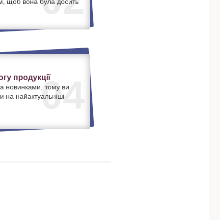
02
м, щоб вона була досить
.
гу продукції
04
а новинками, тому ви
и на найактуальніші