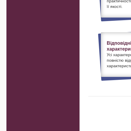
практичності
її якості.
Відповідн
характери
Усі характер
повністю ві
характерист