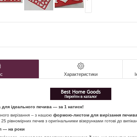
с
Характеристики
І
для ідеального печива — за 1 натиск!
чного вирізання – з нашою
формою-листом для вирізання печива
 25 рівномірних печив з оригінальними візерунками готові до випіка
л — на роки