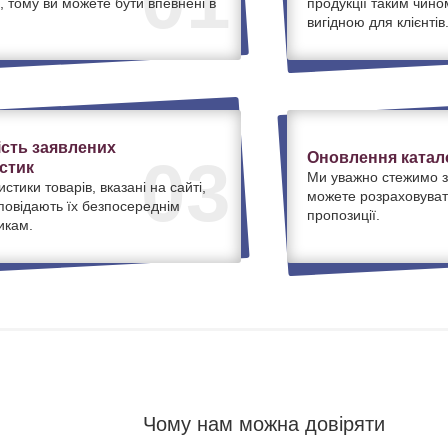
01
, тому ви можете бути впевнені в
продукції таким чино
вигідною для клієнтів
ість заявлених
Оновлення катало
03
стик
Ми уважно стежимо з
истики товарів, вказані на сайті,
можете розраховуват
дповідають їх безпосереднім
пропозиції.
икам.
Чому нам можна довіряти