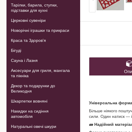
Тарілки, барила, ступки,
підставки для кухні
Церковні сувеніри
Новорічні іграшки та прикраси
Краса та Здоров'я
Бігуді
Сауна і Лазня
Аксесуари для гриля, мангала
Опи
та пікніка
Декор та подарунки до
Великодня
Шкарпетки вовняні
Універсальна форма 
Більше ніякого пошту
Накидки на сидіння
автомобіля
сили. Один натиск — і
🧱 Надійний матеріа
Натуральні овечі шкури