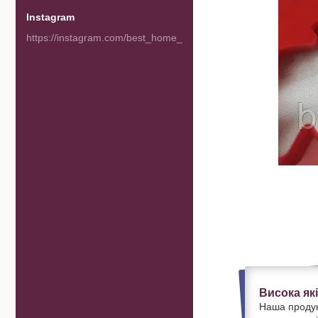
Instagram
https://instagram.com/best_home_goods
Висока як
Наша продук