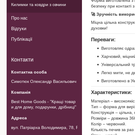
Форма виготовлена з
Килимки та ковдри з овчини
безпеку при контакті з
🚀 Зручність викори
Про нас
Міцна цільна конструк
духовки!
Відгуки
Публікації
Переваги:
Виготовляє одраз
Харчовий, міцни
Контакти
Універсальний т
Легко мити, не 
Виготовлено в Ук
Симотюк Олександр Васильович
Характеристики:
Матеріал – високоякіс
Best Home Goods - "Кращі товар
Тип – форма для вирі
и для дому, подарунки, дрібниці"
Конструкція – цільна,
Розміри – довжина 36
Колір – червоний.
вул. Патріарха Володимира, 78, Рожнов, Україна
Кількість печив за раз