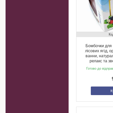
Бомбочки для 
лісових ягід, о
ванни, натура
релакс та з
Готово до відпра
К