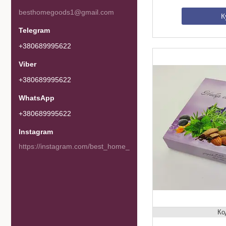
besthomegoods1@gmail.com
К
+380689995622
+380689995622
+380689995622
Instagram
https://instagram.com/best_home_goods