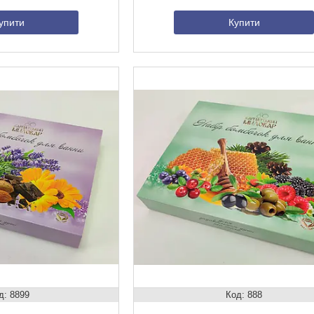
упити
Купити
8899
888