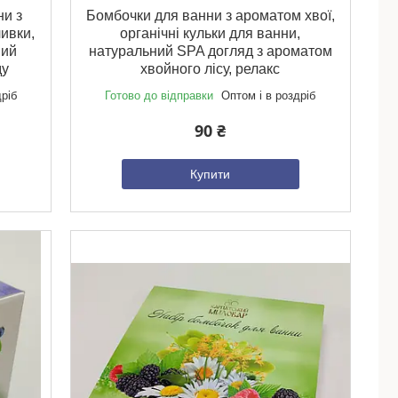
ни з
Бомбочки для ванни з ароматом хвої,
ливки,
органічні кульки для ванни,
ний
натуральний SPA догляд з ароматом
ду
хвойного лісу, релакс
дріб
Готово до відправки
Оптом і в роздріб
90 ₴
Купити