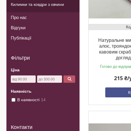
Килимки та ковдри з овчини
Про нас
Відгуки
Публікації
Натуральне мил
алоє, трояндо
кавовим скраб
Фільтри
догляд
Готово до відпра
Ціна
215 ₴
Наявність
К
В наявності
14
Контакти