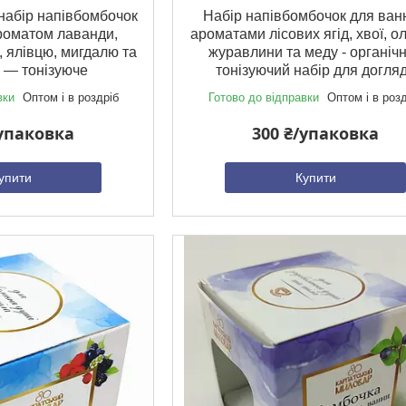
набір напівбомбочок
Набір напівбомбочок для ван
роматом лаванди,
ароматами лісових ягід, хвої, о
, ялівцю, мигдалю та
журавлини та меду - органіч
 — тонізуюче
тонізуючий набір для догля
вки
Оптом і в роздріб
Готово до відправки
Оптом і в роз
/упаковка
300 ₴/упаковка
упити
Купити