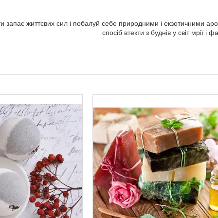
и запас життєвих сил і побалуй себе природними і екзотичними а
спосіб втекти з буднів у світ мрії і фа