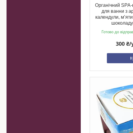
Органічний SPA-
для ванни з а
календули, м’яти
шоколаду
Готово до відпра
300 ₴
К