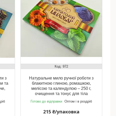
972
ти з
Натуральне мило ручної роботи з
ни та
блакитною глиною, ромашкою,
че,
мелісою та календулою – 250 г,
очищення та тонус для тіла
дріб
Готово до відправки
Оптом і в роздріб
215 ₴/упаковка