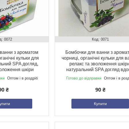
0072
0071
ванни з ароматом
Бомбочки для ванни з арома
рганічні кульки для
чорниці, органічні кульки для в
льний SPA догляд,
релакс та зволоження шкіри
воложення шкіри
натуральний SPA догляд вд
вки
Оптом і в роздріб
Готово до відправки
Оптом і в роз
90 ₴
90 ₴
упити
Купити