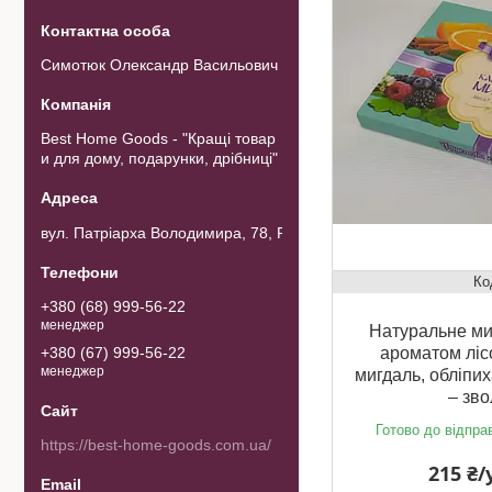
Симотюк Олександр Васильович
Best Home Goods - "Кращі товар
и для дому, подарунки, дрібниці"
вул. Патріарха Володимира, 78, Рожнов, Україна
+380 (68) 999-56-22
менеджер
Натуральне мил
+380 (67) 999-56-22
ароматом ліс
менеджер
мигдаль, обліпих
– зв
Готово до відпра
https://best-home-goods.com.ua/
215 ₴