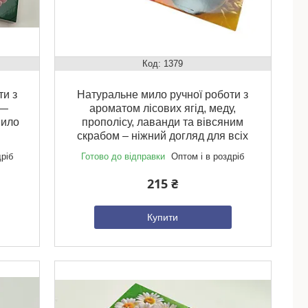
1379
ти з
Натуральне мило ручної роботи з
 —
ароматом лісових ягід, меду,
мило
прополісу, лаванди та вівсяним
скрабом – ніжний догляд для всіх
дріб
Готово до відправки
Оптом і в роздріб
215 ₴
Купити