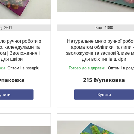
2611
1380
о ручної роботи з
Натуральне мило ручної робо
ю, календулами та
ароматом обліпихи та липи
ом | Зволоження і
зволожуюче та заспокійливе 
 для шкіри
для всіх типів шкіри
вки
Оптом і в роздріб
Готово до відправки
Оптом і в роз
/упаковка
215 ₴/упаковка
упити
Купити