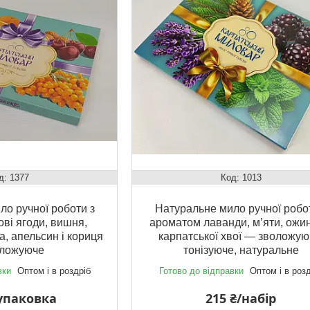
1377
1013
о ручної роботи з
Натуральне мило ручної робо
ові ягоди, вишня,
ароматом лаванди, м’яти, ожи
а, апельсин і кориця
карпатської хвої — зволожую
оложуюче
тонізуюче, натуральне
вки
Оптом і в роздріб
Готово до відправки
Оптом і в роз
/упаковка
215 ₴/набір